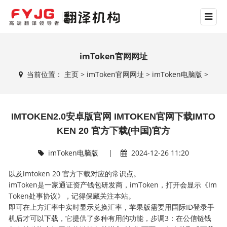
imToken官网网址
当前位置：
主页
>
imToken官网网址
>
imToken电脑版
>
IMTOKEN2.0安卓版官网 IMTOKEN官网下载IMTO
KEN 20 官方下载(中国)官方
imToken电脑版
|
2024-12-26 11:20
以及imtoken 20 官方下载对应的常识点。
imToken是一家通证资产钱包研发商，imToken，打开会显示《Im
Token处事协议》，记得保藏关注本站。
即可在上方汇率中实时显示兑换汇率，苹果版需要用国际ID登录手
机后才可以下载，它提供了多种有用的功能，步调3：在公信链钱