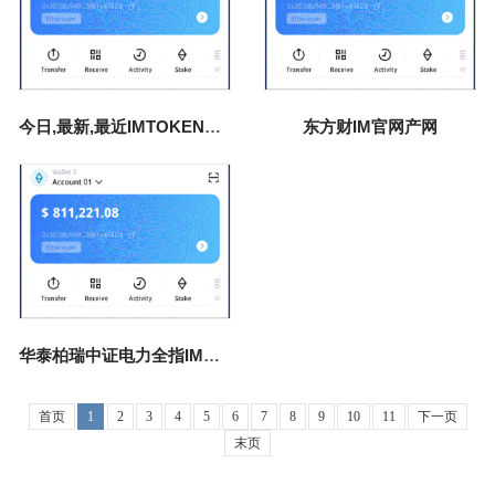
今日,最新,最近IMTOKEN下载福建厦门新闻中心
东方财IM官网产网
华泰柏瑞中证电力全指IM钱包官网ETF发起式联接C(018173)基金
首页
1
2
3
4
5
6
7
8
9
10
11
下一页
末页