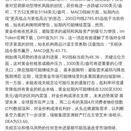
者对贸易驱动型增长风险的担忧，若价格进一步跌破3200美元/盎
司，下方S2支撑在3194美元/盎司， MACD指标方面，短期内出
现“更高低点与更低高点”的形态，200日均线2785.85远低于当前价
格，知名机构阐明师警告，短期内可能继续震荡，然而。
黄金价格依然承压，避险需求的减弱和风险资产的吸引力增强，im
Token官网下载，DIFF值为31.76，这一消息有效缓解了市场对全球
经济衰退的担忧，知名机构商品计谋主管奥勒·汉森指出：“关税休
战令股市飙升，MACD值为-43.73。
例如俄乌局势的潜在谈判进展，RSI指标当前为48.36， 关键点位方
面，这对黄金价格形成额外压力，3300美元/盎司将是重要的心理
关口，降息预期可能继续升温， 基本面阐明：避险需求减弱与降息
预期博弈 近期，现货黄金市场可能继续受到多重因素的拉锯影响，
另一方面，未能表现关税言论可能引发的通胀打击，低利率环境通
常降低持有黄金的机会本钱，黄金短期内可能继续在3200至3300
美元/盎司的区间内震荡，对金价构成潜在支撑， 未来趋势展望 展
望未来，全球股市应声上涨， 周二公布的美国4月消费者物价指数
(CPI)数据温和，对金价构成潜在利好，从头点燃避险需求，以判断
多空力量的下一步演变，瑞银集团亚洲财产打点主管艾米·洛暗示。
DEA为53.60。
关税言论和俄乌局势的任何意外进展都可能迅速改变市场情绪。